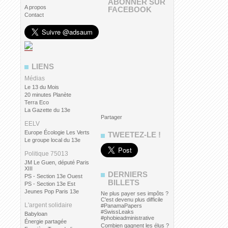
ABONNER SUR
A propos
FACEBOOK
Contact
LIENS
Médias
Le 13 du Mois
20 minutes Planète
Terra Eco
La Gazette du 13e
Partager
EELV
Europe Écologie Les Verts
TWEETEZ-LE !
Le groupe local du 13e
Politique 75013
JM Le Guen, député Paris
XIII
DERNIERS
PS - Section 13e Ouest
BILLETS
PS - Section 13e Est
Jeunes Pop Paris 13e
Ne plus payer ses impôts ?
C'est devenu plus difficile
L'argent solidaire
#PanamaPapers
#SwissLeaks
Babyloan
#phobieadministrative
Énergie partagée
Combien gagnent les élus ?