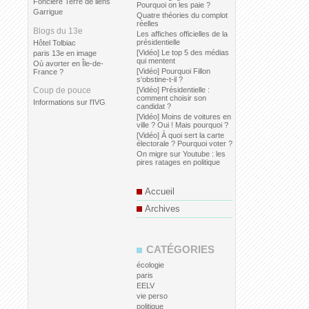
Foncière Terre de liens
Pourquoi on les paie ?
Garrigue
Quatre théories du complot
réelles
Blogs du 13e
Les affiches officielles de la
présidentielle
Hôtel Tolbiac
[Vidéo] Le top 5 des médias
paris 13e en image
qui mentent
Où avorter en Île-de-
[Vidéo] Pourquoi Fillon
France ?
s'obstine-t-il ?
Coup de pouce
[Vidéo] Présidentielle :
comment choisir son
Informations sur l'IVG
candidat ?
[Vidéo] Moins de voitures en
ville ? Oui ! Mais pourquoi ?
[Vidéo] À quoi sert la carte
électorale ? Pourquoi voter ?
On migre sur Youtube : les
pires ratages en politique
Accueil
Archives
CATÉGORIES
écologie
paris
EELV
vie perso
politique