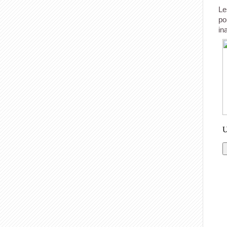
Le
po
in