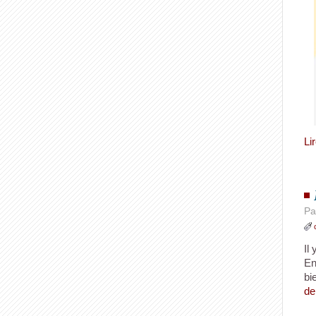
Li
Pa
Il
En
bi
de