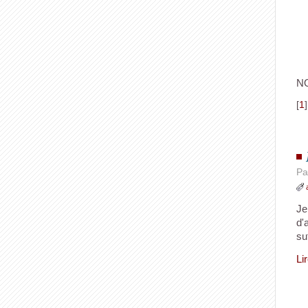
N
[
1
Pa
J
d'
su
Li