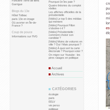
Foncière Terre de liens
Pourquoi on les paie ?
cr
Garrigue
Quatre théories du complot
pu
réelles
Blogs du 13e
Les affiches officielles de la
so
présidentielle
Hôtel Tolbiac
mi
[Vidéo] Le top 5 des médias
paris 13e en image
qui mentent
lo
Où avorter en Île-de-
[Vidéo] Pourquoi Fillon
France ?
es
s'obstine-t-il ?
Coup de pouce
[Vidéo] Présidentielle :
él
comment choisir son
Informations sur l'IVG
candidat ?
[Vidéo] Moins de voitures en
ville ? Oui ! Mais pourquoi ?
[Vidéo] À quoi sert la carte
électorale ? Pourquoi voter ?
On migre sur Youtube : les
pires ratages en politique
Accueil
Archives
CATÉGORIES
écologie
paris
EELV
vie perso
politique