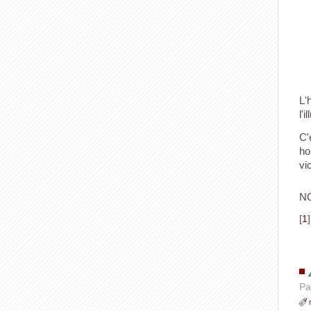
L'
l'i
C'
ho
vi
N
[
1
Pa