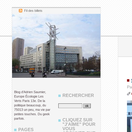
Fil des billets
Pa
Blog d'Adrien Saumier,
RECHERCHER
Europe Écologie Les
Verts Paris 13e. De la
politique beaucoup, du
75013 un peu, ma vie par
petites touches. Du geek
parfois.
CLIQUEZ SUR
"J'AIME" POUR
VOUS
PAGES