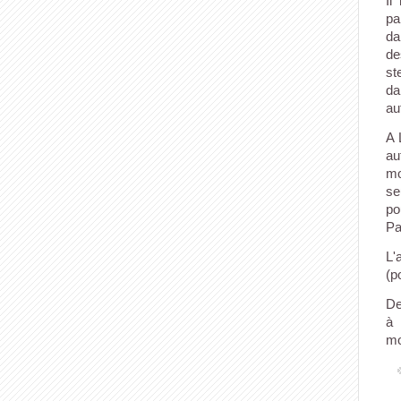
Il
pa
da
de
st
da
au
A 
au
mo
se
po
Pa
L'
(p
De
à 
mo