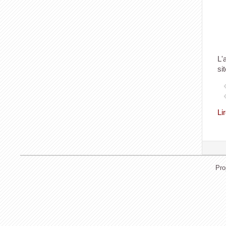
L'
si
Li
Pro