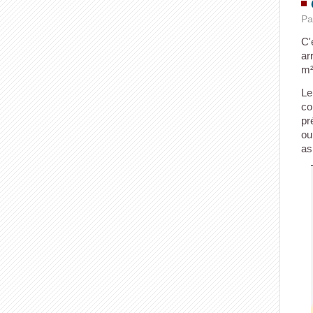
Pa
C'
ar
m²
Le
co
pr
ou
as