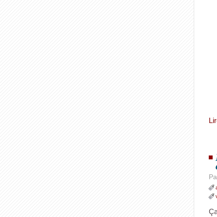
Li
Pa
Ça