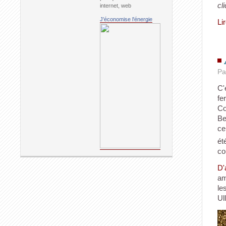
cl
internet, web
J'économise l'énergie
Li
Pa
C'
fe
Co
Be
ce
ét
co
D'
am
le
Ul