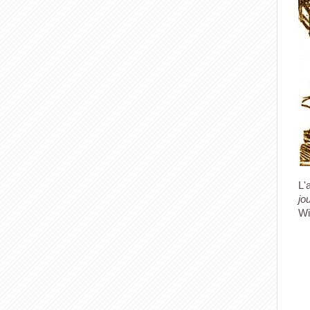
L'
jo
Wi