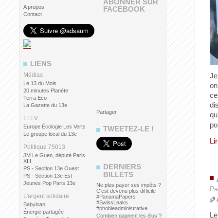
ABONNER SUR
A propos
FACEBOOK
Contact
LIENS
Médias
Je
Le 13 du Mois
on
20 minutes Planète
ce
Terra Eco
di
La Gazette du 13e
Partager
qu
EELV
po
Europe Écologie Les Verts
TWEETEZ-LE !
Le groupe local du 13e
Li
Politique 75013
JM Le Guen, député Paris
XIII
DERNIERS
PS - Section 13e Ouest
BILLETS
PS - Section 13e Est
Jeunes Pop Paris 13e
Ne plus payer ses impôts ?
Pa
C'est devenu plus difficile
L'argent solidaire
#PanamaPapers
#SwissLeaks
Babyloan
#phobieadministrative
Énergie partagée
Le
Combien gagnent les élus ?