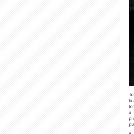
To
la
to
à 
pu
pl