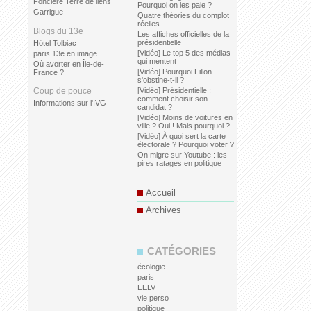
Foncière Terre de liens
Pourquoi on les paie ?
Garrigue
Quatre théories du complot
réelles
Blogs du 13e
Les affiches officielles de la
présidentielle
Hôtel Tolbiac
[Vidéo] Le top 5 des médias
paris 13e en image
qui mentent
Où avorter en Île-de-
[Vidéo] Pourquoi Fillon
France ?
s'obstine-t-il ?
Coup de pouce
[Vidéo] Présidentielle :
comment choisir son
Informations sur l'IVG
candidat ?
[Vidéo] Moins de voitures en
ville ? Oui ! Mais pourquoi ?
[Vidéo] À quoi sert la carte
électorale ? Pourquoi voter ?
On migre sur Youtube : les
pires ratages en politique
Accueil
Archives
CATÉGORIES
écologie
paris
EELV
vie perso
politique