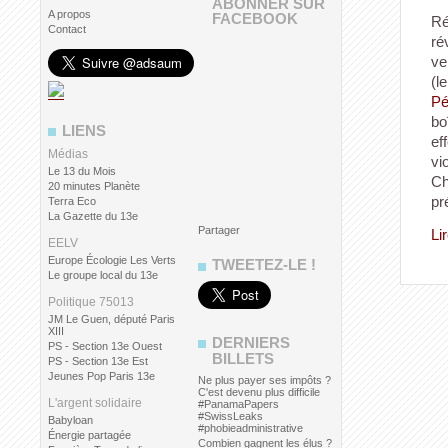
ABONNER SUR
A propos
FACEBOOK
Ré
Contact
ré
ve
(l
Pé
bo
LIENS
ef
Médias
vi
Le 13 du Mois
Ch
20 minutes Planète
pr
Terra Eco
La Gazette du 13e
Partager
Li
EELV
Europe Écologie Les Verts
TWEETEZ-LE !
Le groupe local du 13e
Politique 75013
JM Le Guen, député Paris
XIII
DERNIERS
PS - Section 13e Ouest
BILLETS
PS - Section 13e Est
Jeunes Pop Paris 13e
Ne plus payer ses impôts ?
C'est devenu plus difficile
L'argent solidaire
#PanamaPapers
#SwissLeaks
Babyloan
#phobieadministrative
Énergie partagée
Combien gagnent les élus ?