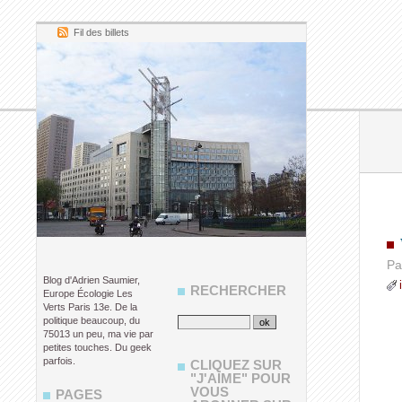
Fil des billets
Pa
Blog d'Adrien Saumier,
RECHERCHER
Europe Écologie Les
Verts Paris 13e. De la
politique beaucoup, du
75013 un peu, ma vie par
petites touches. Du geek
parfois.
CLIQUEZ SUR
"J'AIME" POUR
VOUS
PAGES